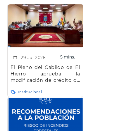
5 mins.
29 Jul 2026
El Pleno del Cabildo de El
Hierro aprueba la
modificación de crédito de
más de 22 millones de
Institucional
euros bloqueada desde
abril