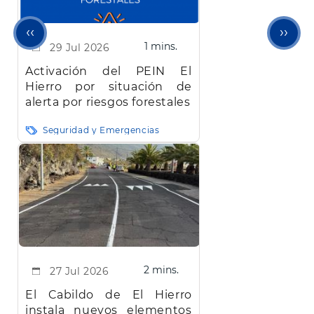
Página
Sigu
‹‹
››
1 mins.
29 Jul 2026
anterior
pági
Activación del PEIN El
Hierro por situación de
alerta por riesgos forestales
Seguridad y Emergencias
2 mins.
27 Jul 2026
El Cabildo de El Hierro
instala nuevos elementos