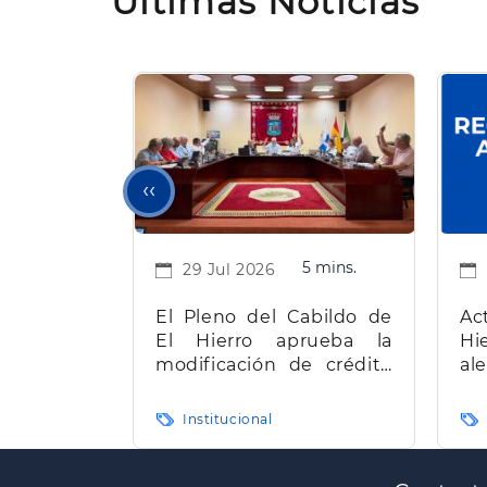
Últimas Noticias
Página
‹‹
anterior
5 mins.
29 Jul 2026
El Pleno del Cabildo de
Ac
El Hierro aprueba la
Hi
modificación de crédito
al
de más de 22 millones de
for
euros bloqueada desde
Institucional
abril
Paginación