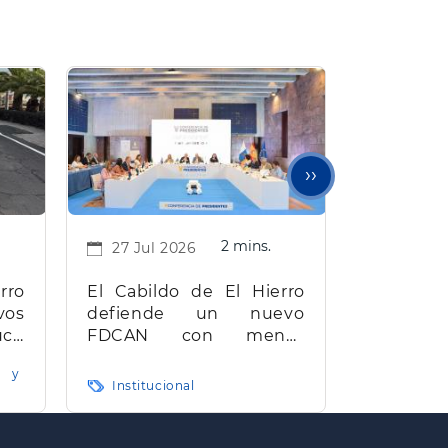
Siguiente
››
página
2 mins.
27 Jul 2026
rro
El Cabildo de El Hierro
os
defiende un nuevo
cir
FDCAN con menos
 la
burocracia, mayor
 y
red
eficiencia y agilidad
Institucional