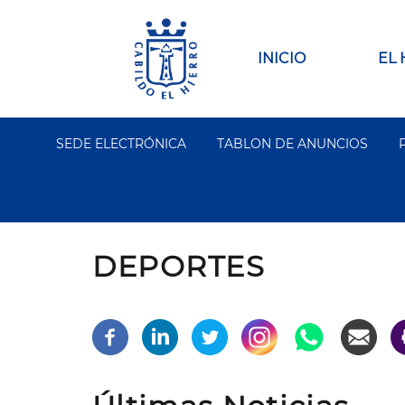
Pasar
al
contenido
Main
INICIO
EL
principal
navigation
SEDE ELECTRÓNICA
TABLON DE ANUNCIOS
Segundo
Menu
DEPORTES