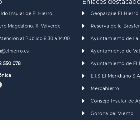
o
Enlaces destacad
ldo Insular de El Hierro
Geoparque El Hierro
ero Magdaleno, 11, Valverde
Reserva de la Biosfe
Atención al Público 8:30 a 14:00
Ayuntamiento de La 
@elhierro.es
Ayuntamiento de Va
2 550 078
Ayuntamiento de El 
ónica
E.I.S El Meridiano S.
Mercahierro
Consejo Insular de A
Gorona del Viento