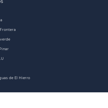
os
ra
Frontera
lverde
Pinar
A.U
guas de El Hierro