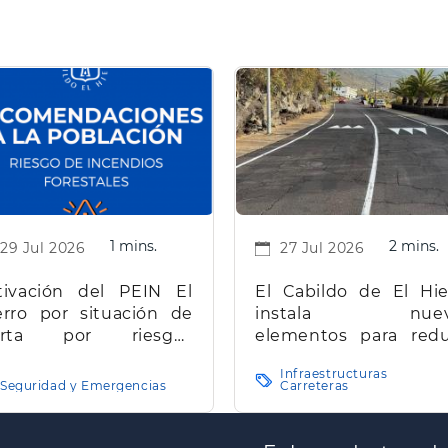
1 mins.
2 mins.
29 Jul 2026
27 Jul 2026
tivación del PEIN El
El Cabildo de El Hie
erro por situación de
instala nuev
erta por riesgos
elementos para redu
estales
la velocidad y mejorar
Infraestructuras
seguridad vial en la 
Seguridad y Emergencias
Carreteras
insular