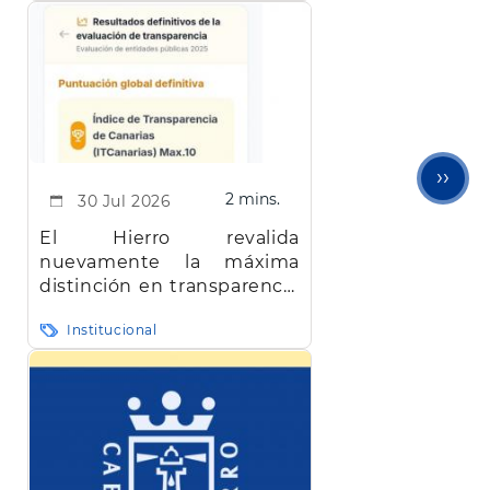
Sigu
››
2 mins.
30 Jul 2026
pági
El Hierro revalida
nuevamente la máxima
distinción en transparencia
en Canarias
Institucional