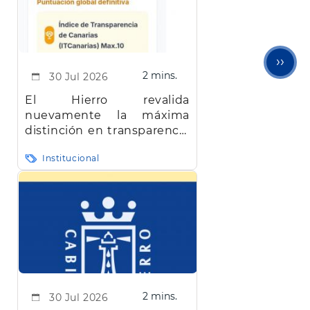
Sigu
››
2 mins.
30 Jul 2026
pági
El Hierro revalida
nuevamente la máxima
distinción en transparencia
en Canarias
Institucional
2 mins.
30 Jul 2026