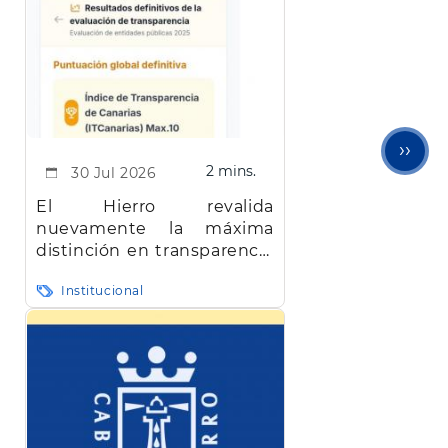
Sigu
››
2 mins.
30 Jul 2026
pági
El Hierro revalida
nuevamente la máxima
distinción en transparencia
en Canarias
Institucional