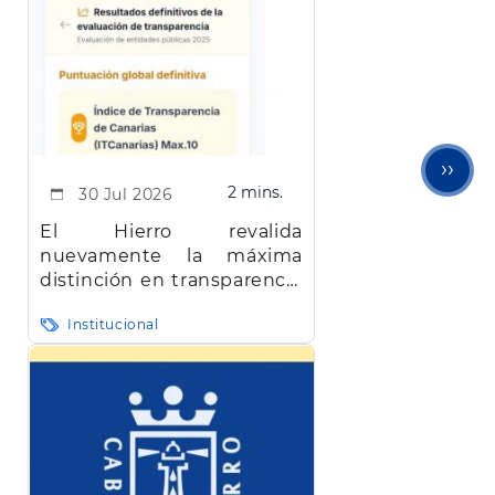
Sigu
››
2 mins.
30 Jul 2026
pági
El Hierro revalida
nuevamente la máxima
distinción en transparencia
en Canarias
Institucional