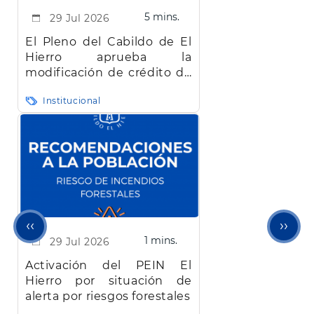
5 mins.
29 Jul 2026
El Pleno del Cabildo de El
Hierro aprueba la
modificación de crédito de
más de 22 millones de
Institucional
euros bloqueada desde
abril
Página
Sigu
‹‹
››
1 mins.
29 Jul 2026
anterior
pági
Activación del PEIN El
Hierro por situación de
alerta por riesgos forestales