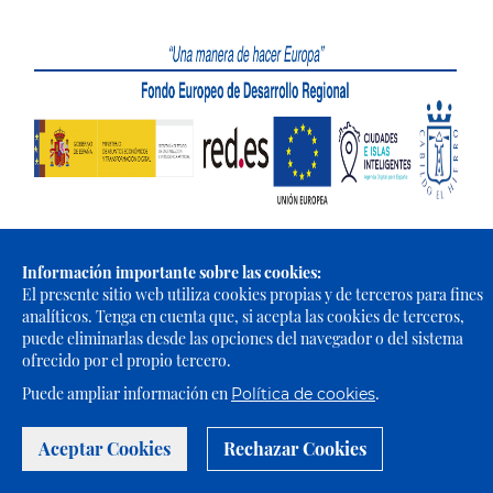
Información importante sobre las cookies:
El presente sitio web utiliza cookies propias y de terceros para fines
Portal Web de El Cabildo de El Hierro © 2021 - Todos los derechos
analíticos. Tenga en cuenta que, si acepta las cookies de terceros,
reservados |
Política de Privacidad
|
Política de Cookies
|
Aviso
puede eliminarlas desde las opciones del navegador o del sistema
Legal
|
Accesibilidad
ofrecido por el propio tercero.
Puede ampliar información en
.
Política de cookies
Aceptar Cookies
Rechazar Cookies