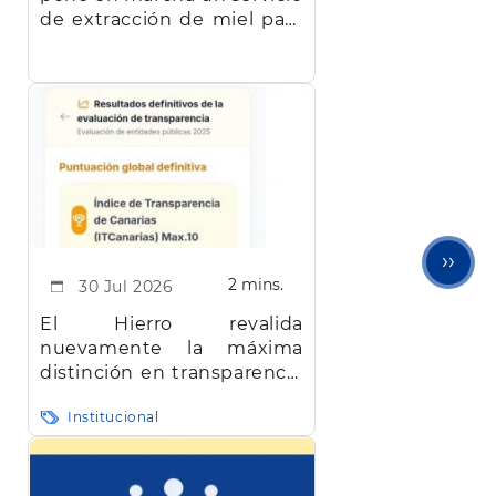
de extracción de miel para
facilitar el trabajo a los
apicultores de la isla
Sigu
››
2 mins.
30 Jul 2026
pági
El Hierro revalida
nuevamente la máxima
distinción en transparencia
en Canarias
Institucional