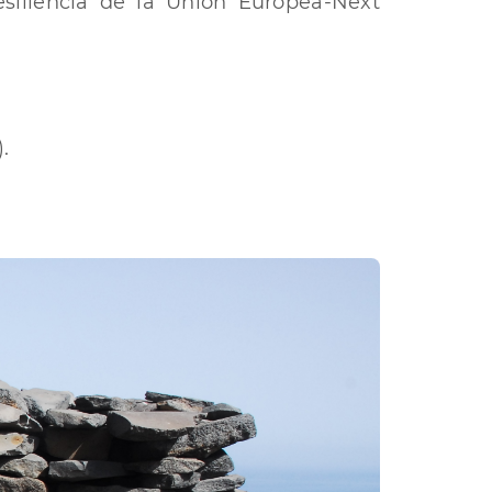
siliencia de la Unión Europea-Next
.