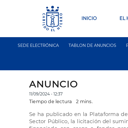
Pasar
al
contenido
Main
INICIO
EL
principal
navigation
SEDE ELECTRÓNICA
TABLON DE ANUNCIOS
Segundo
Menu
ANUNCIO
11/09/2024 - 12:37
Tiempo de lectura
2 mins.
Se ha publicado en la Plataforma de
Sector Público, la licitación del sum