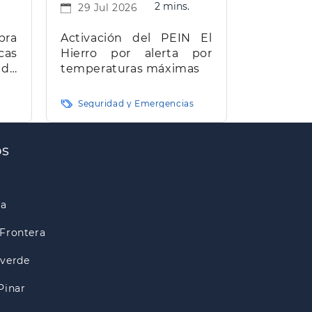
2 mins.
29 Jul 2026
bra
Activación del PEIN El
cas
Hierro por alerta por
 de
temperaturas máximas
e El
Seguridad y Emergencias
os
ra
Frontera
lverde
Pinar