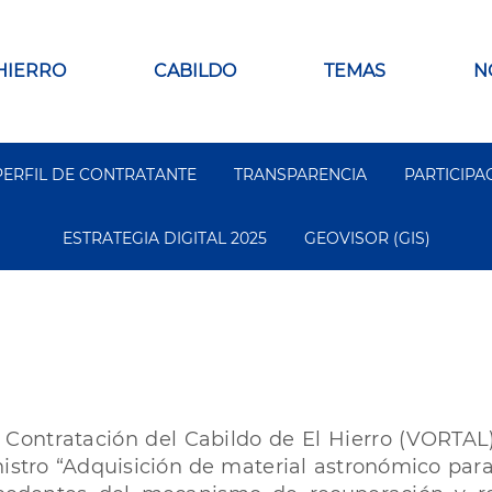
 HIERRO
CABILDO
TEMAS
N
PERFIL DE CONTRATANTE
TRANSPARENCIA
PARTICIPA
ESTRATEGIA DIGITAL 2025
GEOVISOR (GIS)
 Contratación del Cabildo de El Hierro (VORTAL)
inistro “Adquisición de material astronómico pa