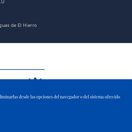
A.U
guas de El Hierro
 eliminarlas desde las opciones del navegador o del sistema ofrecido
ies
|
Aviso Legal
|
Accesibilidad