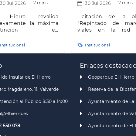
2 mins.
2 mins.
30 Jul 2026
30 Jul 2026
 Hierro revalida
Licitación de la o
evamente la máxima
"Repintado de mar
istinción en
viales en la red
ransparencia en
carreteras de la isla d
narias
Hierro"
Institucional
Institucional
o
Enlaces destacad
ldo Insular de El Hierro
Geoparque El Hierro
ero Magdaleno, 11, Valverde
Reserva de la Biosfe
Atención al Público 8:30 a 14:00
Ayuntamiento de La 
@elhierro.es
Ayuntamiento de Va
2 550 078
Ayuntamiento de El 