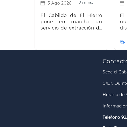
2 mins.
3 Ago 2026
El Cabildo de El Hierro
El
pone en marcha un
nu
servicio de extracción de
d
miel para facilitar el
t
trabajo a los apicultores
Ca
de la isla
Paginación
Contact
Sede el Cabi
C/Dr. Quint
Horario de 
informacion
Teléfono 92