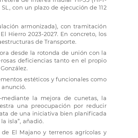
retera de interés insular HI-35 (HI-1-
s SL, con un plazo de ejecución de 112
ulación armonizada), con tramitación
El Hierro 2023-2027. En concreto, los
raestructuras de Transporte.
sora desde la rotonda de unión con la
rosas deficiencias tanto en el propio
 González.
ementos estéticos y funcionales como
, anunció.
—mediante la mejora de cunetas, la
estra una preocupación por reducir
ata de una iniciativa bien planificada
a isla”, añadió.
 de El Majano y terrenos agrícolas y