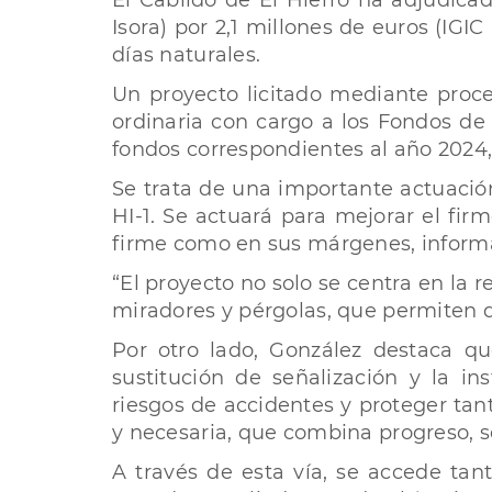
El Cabildo de El Hierro ha adjudicado
Isora) por 2,1 millones de euros (IGI
días naturales.
Un proyecto licitado mediante proce
ordinaria con cargo a los Fondos de 
fondos correspondientes al año 2024, L
Se trata de una importante actuación
HI-1. Se actuará para mejorar el fir
firme como en sus márgenes, informa 
“El proyecto no solo se centra en l
miradores y pérgolas, que permiten di
Por otro lado, González destaca q
sustitución de señalización y la 
riesgos de accidentes y proteger tant
y necesaria, que combina progreso, seg
A través de esta vía, se accede tan