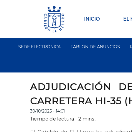
Pasar
al
contenido
Main
INICIO
EL
principal
navigation
SEDE ELECTRÓNICA
TABLON DE ANUNCIOS
Segundo
Menu
ADJUDICACIÓN D
CARRETERA HI-35 (H
30/10/2025 - 14:01
Tiempo de lectura
2 mins.