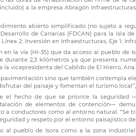
 las obras de rehabilitación del firme de la car
C incluido) a la empresa Abragón Infraestructura
dimiento abierto simplificado (no sujeto a reg
Desarrollo de Canarias (FDCAN) para la isla de 
ínea 2: Inversión en Infraestructuras, Eje 1: Inf
 en la vía (HI-35) que da acceso al pueblo de I
me durante 2,3 kilómetros ya que presenta nume
la vicepresidenta del Cabildo de El Hierro, Ana
a repavimentación sino que también contempla el
sfrutar del paisaje y fomentan el turismo local”
ue el hecho de que se priorice la seguridad 
instalación de elementos de contención— demu
o a conductores como al entorno natural. “Se tr
uridad y respeto por el entorno paisajístico de l
to al pueblo de Isora como a la zona industrial