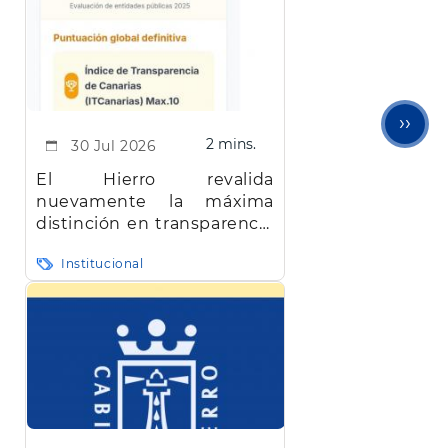
Sigu
››
2 mins.
30 Jul 2026
pági
El Hierro revalida
nuevamente la máxima
distinción en transparencia
en Canarias
Institucional