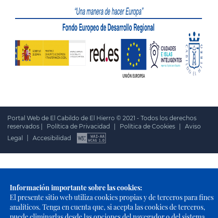
Portal Web de El Cabildo de El Hierro © 2021 - Todos los derechos
reservados |
Política de Privacidad
|
Política de Cookies
|
Aviso
Legal
|
Accesibilidad
Información importante sobre las cookies:
El presente sitio web utiliza cookies propias y de terceros para fines
analíticos. Tenga en cuenta que, si acepta las cookies de terceros,
puede eliminarlas desde las opciones del navegador o del sistema