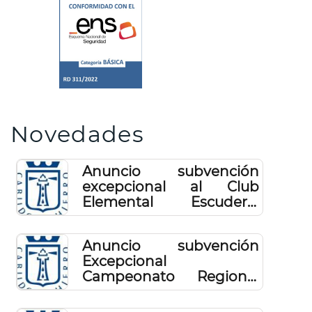
Novedades
Anuncio subvención
excepcional al Club
Elemental Escuderia
Hierro Sur, para la
organización de dos
Anuncio subvención
pruebas automovilísticas,
Excepcional
año 2025
Campeonato Regional
de bádminton, prueba
del circuito Regional