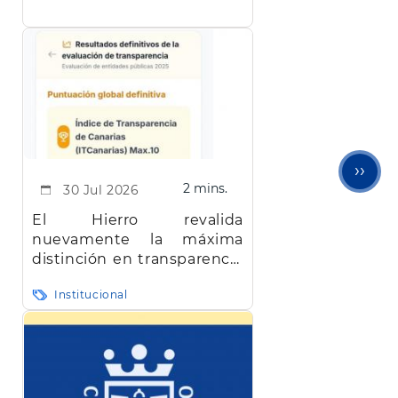
apicultores de la isla
Sigu
››
2 mins.
30 Jul 2026
pági
El Hierro revalida
nuevamente la máxima
distinción en transparencia
en Canarias
Institucional