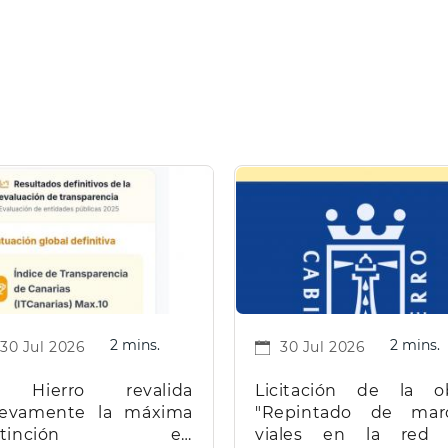
2 mins.
2 mins.
30 Jul 2026
30 Jul 2026
 Hierro revalida
Licitación de la o
evamente la máxima
"Repintado de mar
istinción en
viales en la red