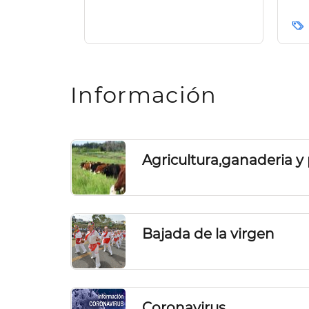
miel para facilitar el
t
trabajo a los apicultores
Ca
de la isla
Paginación
Información
Agricultura,ganaderia y
Bajada de la virgen
Coronavirus