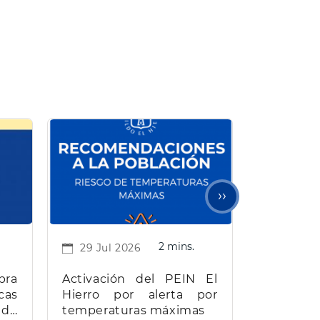
Siguiente
››
página
2 mins.
29 Jul 2026
bra
Activación del PEIN El
cas
Hierro por alerta por
 de
temperaturas máximas