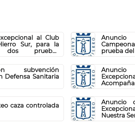
xcepcional al Club
Anuncio
ierro Sur, para la
Campeona
e dos pruebas
prueba del 
025
ón subvención
Anuncio
n Defensa Sanitaria
Excepc
Acompañam
Anuncio 
teo caza controlada
Excepcio
Nuestra Se