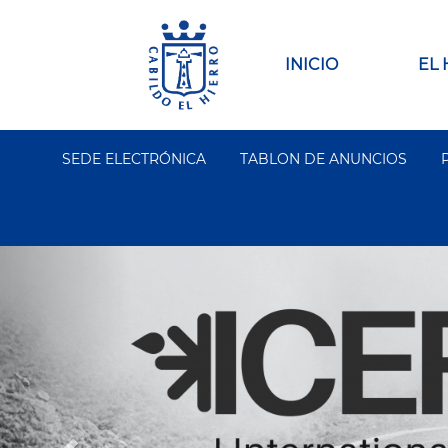
Pasar
al
contenido
Main
INICIO
EL
principal
navigation
SEDE ELECTRÓNICA
TABLON DE ANUNCIOS
Segundo
Menu
Anterior