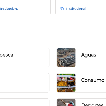
ransparencia en
carreteras de la isla d
narias
Hierro"
Institucional
Institucional
 pesca
Aguas
Consumo
Deportes