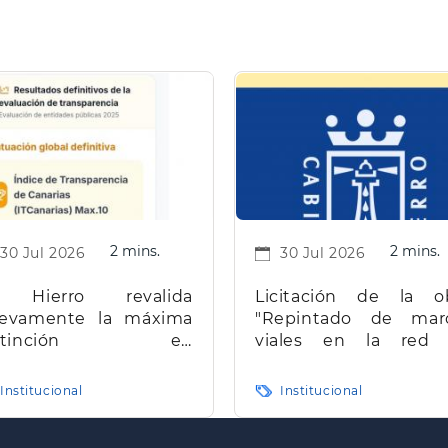
2 mins.
2 mins.
30 Jul 2026
30 Jul 2026
 Hierro revalida
Licitación de la o
evamente la máxima
"Repintado de mar
istinción en
viales en la red
ransparencia en
carreteras de la isla d
narias
Hierro"
Institucional
Institucional