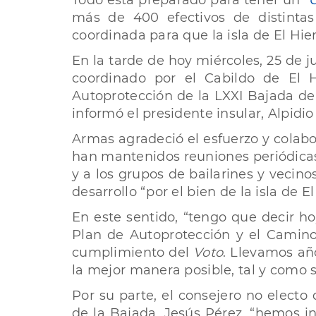
Todo está preparado para tener un
“
más de 400 efectivos de distintas
coordinada para que la isla de El Hi
En la tarde de hoy miércoles, 25 de j
coordinado por el Cabildo de El H
Autoprotección de la LXXI Bajada de 
informó el presidente insular, Alpidio
Armas agradeció el esfuerzo y colabo
han mantenidos reuniones periódicas 
y a los grupos de bailarines y vecin
desarrollo “por el bien de la isla de E
En este sentido, “tengo que decir h
Plan de Autoprotección y el Camino
cumplimiento del
Voto
. Llevamos añ
la mejor manera posible, tal y como 
Por su parte, el consejero no elect
de la Bajada, Jesús Pérez, “hemos i