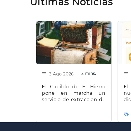
Últimas Noticias
2 mins.
3 Ago 2026
El Cabildo de El Hierro
El
pone en marcha un
nu
servicio de extracción de
d
miel para facilitar el
t
trabajo a los apicultores
Ca
de la isla
Paginación