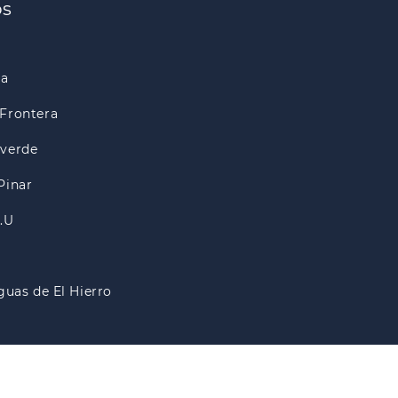
os
ra
Frontera
lverde
Pinar
A.U
guas de El Hierro