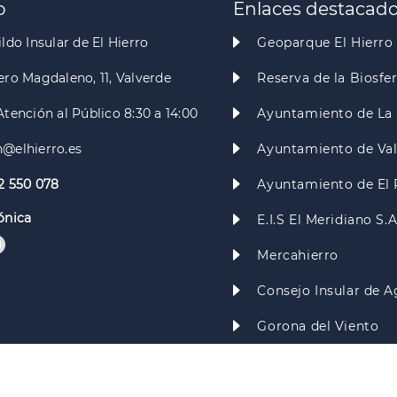
o
Enlaces destacad
ldo Insular de El Hierro
Geoparque El Hierro
ero Magdaleno, 11, Valverde
Reserva de la Biosfe
Atención al Público 8:30 a 14:00
Ayuntamiento de La 
@elhierro.es
Ayuntamiento de Va
2 550 078
Ayuntamiento de El 
ónica
E.I.S El Meridiano S.
Mercahierro
Consejo Insular de A
Gorona del Viento