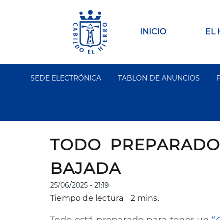
Pasar
al
contenido
Main
INICIO
EL
principal
navigation
SEDE ELECTRÓNICA
TABLON DE ANUNCIOS
Segundo
Menu
TODO PREPARADO
BAJADA
25/06/2025 - 21:19
Tiempo de lectura
2 mins.