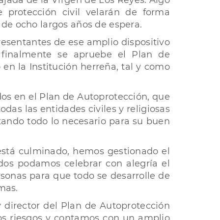
Bajada de la Virgen de Los Reyes. Algo
 protección civil velarán de forma
 de ocho largos años de espera.
presentantes de ese amplio dispositivo
e finalmente se apruebe el Plan de
en la Institución herreña, tal y como
dos en el Plan de Autoprotección, que
as las entidades civiles y religiosas
rtando todo lo necesario para su buen
 está culminado, hemos gestionado el
dos podamos celebrar con alegría el
sonas para que todo se desarrolle de
mas.
 director del Plan de Autoprotección
los riesgos y contamos con un amplio