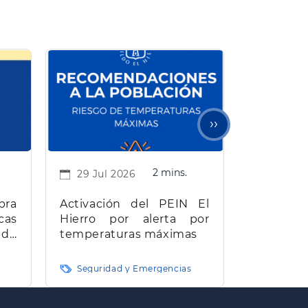
Siguiente
››
página
2 mins.
29 Jul 2026
bra
Activación del PEIN El
cas
Hierro por alerta por
 de
temperaturas máximas
e El
Seguridad y Emergencias