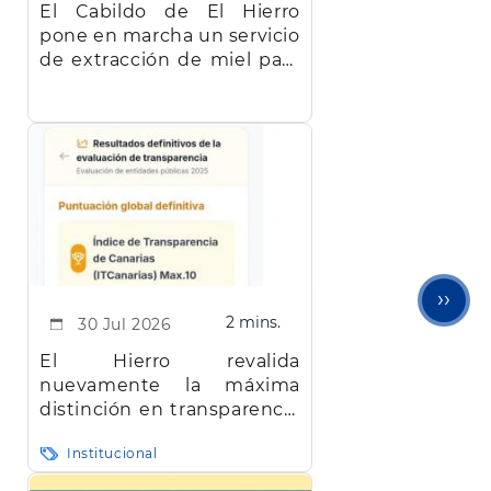
El Cabildo de El Hierro
pone en marcha un servicio
de extracción de miel para
facilitar el trabajo a los
apicultores de la isla
Sigu
››
2 mins.
30 Jul 2026
pági
El Hierro revalida
nuevamente la máxima
distinción en transparencia
en Canarias
Institucional