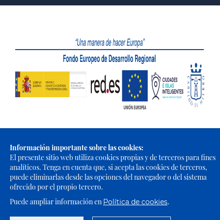
Información importante sobre las cookies:
Portal Web de El Cabildo de El Hierro © 2021 - Todos los derechos
El presente sitio web utiliza cookies propias y de terceros para fines
reservados |
Política de Privacidad
|
Política de Cookies
|
Aviso
analíticos. Tenga en cuenta que, si acepta las cookies de terceros,
Legal
|
Accesibilidad
puede eliminarlas desde las opciones del navegador o del sistema
ofrecido por el propio tercero.
Puede ampliar información en
.
Política de cookies