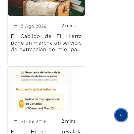
2 mins.
3 Ago 2026
El Cabildo de El Hierro
pone en marcha un servicio
de extracción de miel para
facilitar el trabajo a los
apicultores de la isla
Sigu
››
2 mins.
30 Jul 2026
pági
El Hierro revalida