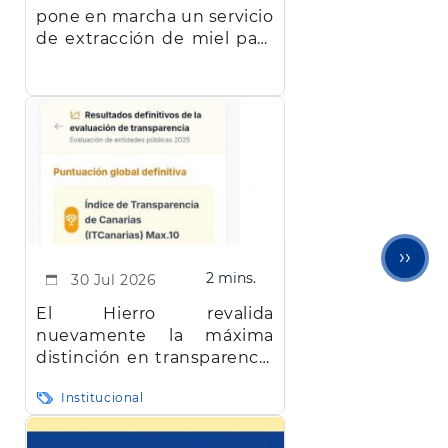
pone en marcha un servicio
de extracción de miel para
facilitar el trabajo a los
apicultores de la isla
Sigu
››
2 mins.
30 Jul 2026
pági
El Hierro revalida
nuevamente la máxima
distinción en transparencia
en Canarias
Institucional