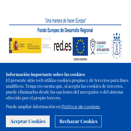
Información importante sobre las cookies:
El presente sitio web utiliza cookies propias y de terceros para fines
Portal Web de El Cabildo de El Hierro © 2021 - Todos los derechos
analíticos. Tenga en cuenta que, si acepta las cookies de terceros,
reservados |
Política de Privacidad
|
Política de Cookies
|
Aviso
puede eliminarlas desde las opciones del navegador o del sistema
Legal
|
Accesibilidad
ofrecido por el propio tercero.
Puede ampliar información en
.
Política de cookies
Aceptar Cookies
Rechazar Cookies