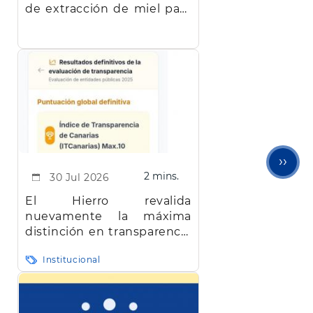
de extracción de miel para
facilitar el trabajo a los
apicultores de la isla
Sigu
››
2 mins.
30 Jul 2026
pági
El Hierro revalida
nuevamente la máxima
distinción en transparencia
en Canarias
Institucional