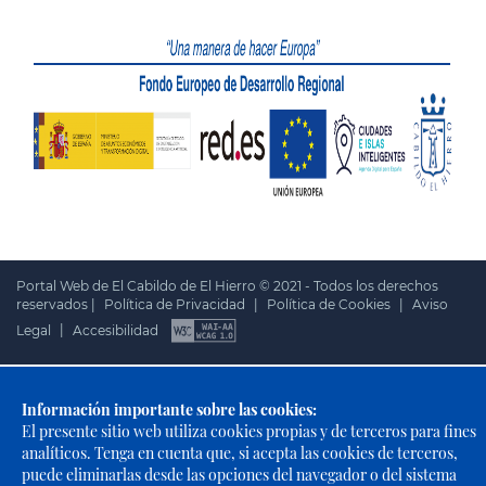
Portal Web de El Cabildo de El Hierro © 2021 - Todos los derechos
reservados |
Política de Privacidad
|
Política de Cookies
|
Aviso
Legal
|
Accesibilidad
Información importante sobre las cookies:
El presente sitio web utiliza cookies propias y de terceros para fines
analíticos. Tenga en cuenta que, si acepta las cookies de terceros,
puede eliminarlas desde las opciones del navegador o del sistema