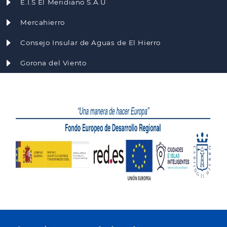
E.I.S El Meridiano S.A.U
Mercahierro
Consejo Insular de Aguas de El Hierro
Gorona del Viento
Portal Web de El Cabildo de El Hierro © 2021 - Todos los derechos