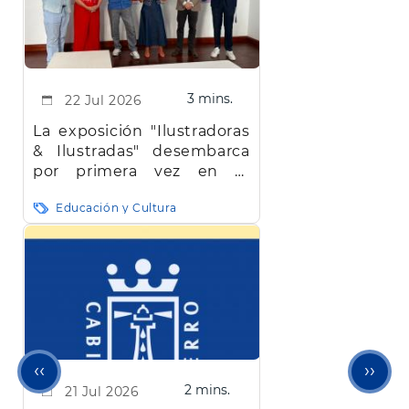
3 mins.
22 Jul 2026
La exposición "Ilustradoras
& Ilustradas" desembarca
por primera vez en El
Hierro
Educación y Cultura
Página
Sigu
‹‹
››
2 mins.
21 Jul 2026
anterior
pági