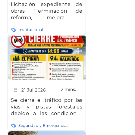
Licitación expediente de
obras "Terminación de
reforma, mejora y
adaptación de la
Institucional
Residencia de Mayores de
El Pinar de El Hierro"
2 mins.
21 Jul 2026
Se cierra el tráfico por las
vías y pistas forestales
debido a las condiciones
meteorológicas
Seguridad y Emergencias