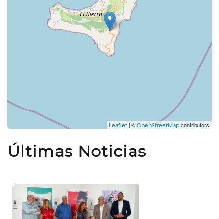
| ©
contributors
Leaflet
OpenStreetMap
Últimas Noticias