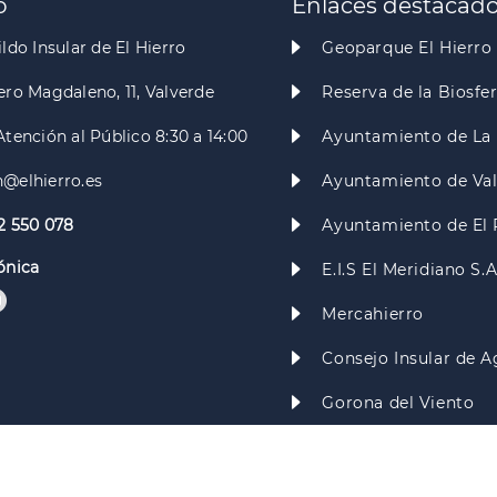
o
Enlaces destacad
ldo Insular de El Hierro
Geoparque El Hierro
ero Magdaleno, 11, Valverde
Reserva de la Biosfe
Atención al Público 8:30 a 14:00
Ayuntamiento de La 
@elhierro.es
Ayuntamiento de Va
2 550 078
Ayuntamiento de El 
ónica
E.I.S El Meridiano S.
Mercahierro
Consejo Insular de A
Gorona del Viento