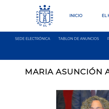
Pasar
al
contenido
Main
INICIO
EL
principal
navigation
SEDE ELECTRÓNICA
TABLON DE ANUNCIOS
Segundo
Menu
MARIA ASUNCIÓN