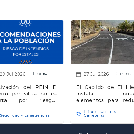
1 mins.
2 mins.
29 Jul 2026
27 Jul 2026
tivación del PEIN El
El Cabildo de El Hie
erro por situación de
instala nuev
erta por riesgos
elementos para redu
estales
la velocidad y mejorar
Infraestructuras
seguridad vial en la 
Seguridad y Emergencias
Carreteras
insular