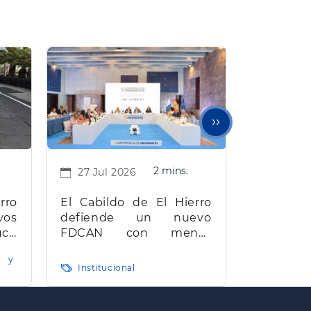
Siguiente
››
página
2 mins.
27 Jul 2026
rro
El Cabildo de El Hierro
os
defiende un nuevo
cir
FDCAN con menos
 la
burocracia, mayor
 y
red
eficiencia y agilidad
Institucional