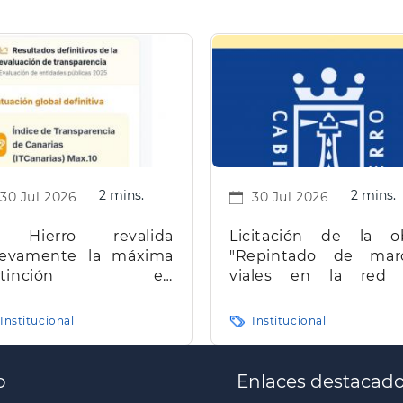
2 mins.
2 mins.
30 Jul 2026
30 Jul 2026
 Hierro revalida
Licitación de la o
evamente la máxima
"Repintado de mar
istinción en
viales en la red
ransparencia en
carreteras de la isla d
narias
Hierro"
Institucional
Institucional
o
Enlaces destacad