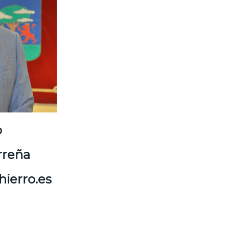
o
rreña
ierro.es