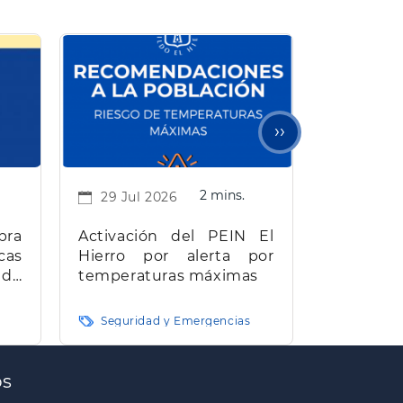
Siguiente
››
página
2 mins.
29 Jul 2026
bra
Activación del PEIN El
cas
Hierro por alerta por
 de
temperaturas máximas
e El
Seguridad y Emergencias
os