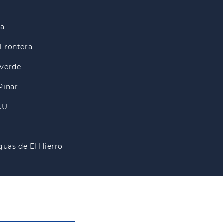
ra
Frontera
lverde
Pinar
A.U
guas de El Hierro