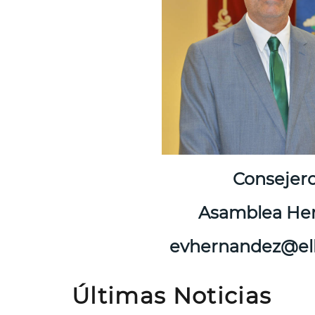
Consejer
Asamblea He
evhernandez@elh
Últimas Noticias