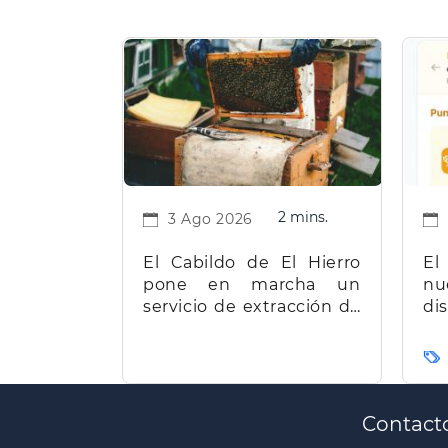
2 mins.
3 Ago 2026
El Cabildo de El Hierro
El
pone en marcha un
nu
servicio de extracción de
d
miel para facilitar el
t
trabajo a los apicultores
Ca
de la isla
Paginación
Contact