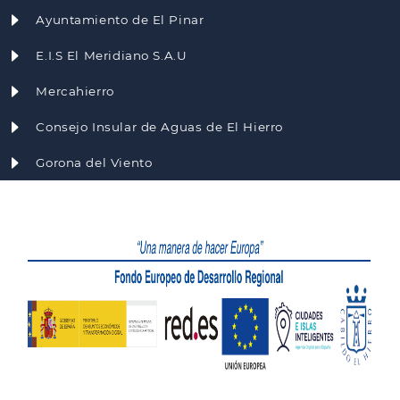
Ayuntamiento de El Pinar
E.I.S El Meridiano S.A.U
Mercahierro
Consejo Insular de Aguas de El Hierro
Gorona del Viento