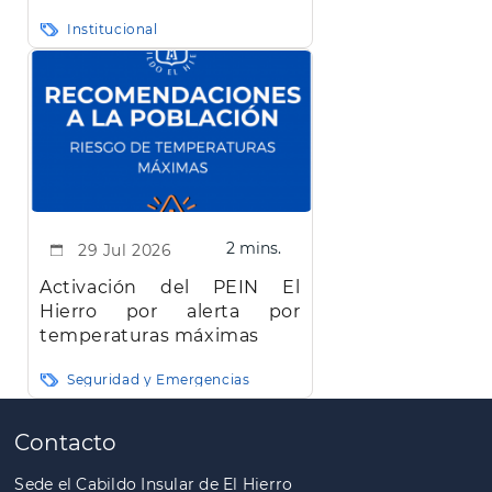
carreteras de la isla de El
Institucional
Hierro"
2 mins.
29 Jul 2026
Activación del PEIN El
Hierro por alerta por
temperaturas máximas
Seguridad y Emergencias
Paginación
Contacto
Sede el Cabildo Insular de El Hierro