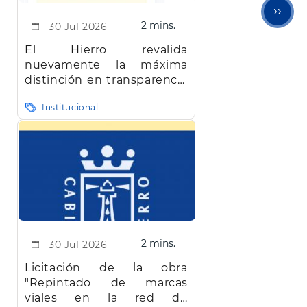
Sigu
››
2 mins.
30 Jul 2026
pági
El Hierro revalida
nuevamente la máxima
distinción en transparencia
en Canarias
Institucional
2 mins.
30 Jul 2026
Licitación de la obra
"Repintado de marcas
viales en la red de