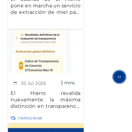
pone en marcha un servicio
de extracción de miel para
facilitar el trabajo a los
apicultores de la isla
Sigu
››
2 mins.
30 Jul 2026
pági
El Hierro revalida
nuevamente la máxima
distinción en transparencia
en Canarias
Institucional