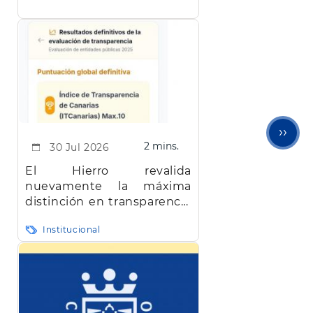
apicultores de la isla
Sigu
››
2 mins.
30 Jul 2026
pági
El Hierro revalida
nuevamente la máxima
distinción en transparencia
en Canarias
Institucional