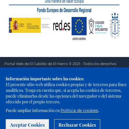
Portal Web de El Cabildo de El Hierro © 2021 - Todos los derechos
reservados |
Política de Privacidad
|
Política de Cookies
|
Aviso
Legal
|
Accesibilidad
Información importante sobre las cookies:
El presente sitio web utiliza cookies propias y de terceros para fines
analíticos. Tenga en cuenta que, si acepta las cookies de terceros,
puede eliminarlas desde las opciones del navegador o del sistema
ofrecido por el propio tercero.
Puede ampliar información en
.
Política de cookies
Aceptar Cookies
Rechazar Cookies