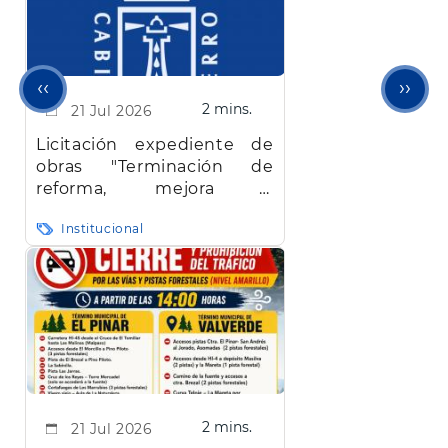
Página
Sigu
‹‹
››
2 mins.
21 Jul 2026
anterior
pági
Licitación expediente de
obras "Terminación de
reforma, mejora y
adaptación de la
Institucional
Residencia de Mayores de
El Pinar de El Hierro"
2 mins.
21 Jul 2026