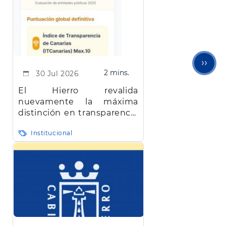
Sigu
››
2 mins.
30 Jul 2026
pági
El Hierro revalida
nuevamente la máxima
distinción en transparencia
en Canarias
Institucional