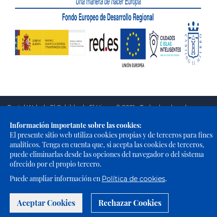
Portal Web de El Cabildo de El Hierro © 2021 - Todos los derechos
reservados |
Política de Privacidad
|
Política de Cookies
|
Aviso
Información importante sobre las cookies:
Legal
|
Accesibilidad
El presente sitio web utiliza cookies propias y de terceros para fines
analíticos. Tenga en cuenta que, si acepta las cookies de terceros,
puede eliminarlas desde las opciones del navegador o del sistema
ofrecido por el propio tercero.
Puede ampliar información en
.
Política de cookies
Aceptar Cookies
Rechazar Cookies