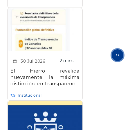
apicultores de la isla
Sigu
››
2 mins.
30 Jul 2026
pági
El Hierro revalida
nuevamente la máxima
distinción en transparencia
en Canarias
Institucional