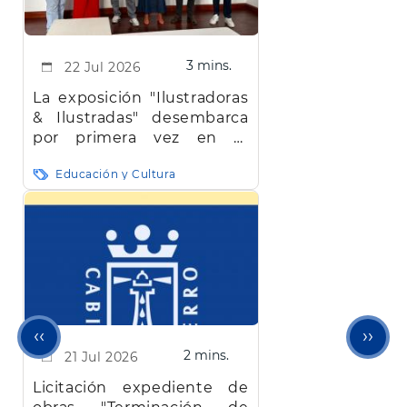
3 mins.
22 Jul 2026
La exposición "Ilustradoras
& Ilustradas" desembarca
por primera vez en El
Hierro
Educación y Cultura
Página
Sigu
‹‹
››
2 mins.
21 Jul 2026
anterior
pági
Licitación expediente de