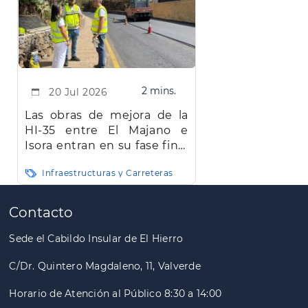
2 mins.
20 Jul 2026
Las obras de mejora de la
HI-35 entre El Majano e
Isora entran en su fase final
y concluirán en agosto
Infraestructuras y Carreteras
Paginación
Contacto
Sede el Cabildo Insular de El Hierro
C/Dr. Quintero Magdaleno, 11, Valverde
Horario de Atención al Público 8:30 a 14:00