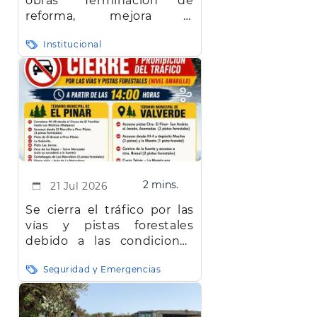
obras "Terminación de
reforma, mejora y
adaptación de la
Institucional
Residencia de Mayores de
El Pinar de El Hierro"
2 mins.
21 Jul 2026
Se cierra el tráfico por las
vías y pistas forestales
debido a las condiciones
meteorológicas
Seguridad y Emergencias