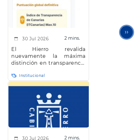
Sigu
››
2 mins.
30 Jul 2026
pági
El Hierro revalida
nuevamente la máxima
distinción en transparencia
en Canarias
Institucional
2 mins.
30 Jul 2026