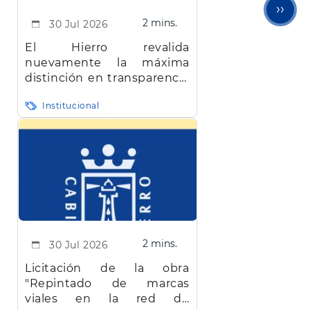
Sigu
››
2 mins.
30 Jul 2026
pági
El Hierro revalida
nuevamente la máxima
distinción en transparencia
en Canarias
Institucional
2 mins.
30 Jul 2026
Licitación de la obra
"Repintado de marcas
viales en la red de