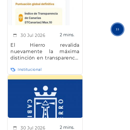
Sigu
››
2 mins.
30 Jul 2026
pági
El Hierro revalida
nuevamente la máxima
distinción en transparencia
en Canarias
Institucional
2 mins.
30 Jul 2026