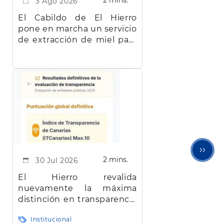
2 mins.
3 Ago 2026
El Cabildo de El Hierro
pone en marcha un servicio
de extracción de miel para
facilitar el trabajo a los
apicultores de la isla
Sigu
››
2 mins.
30 Jul 2026
pági
El Hierro revalida
nuevamente la máxima
distinción en transparencia
en Canarias
Institucional