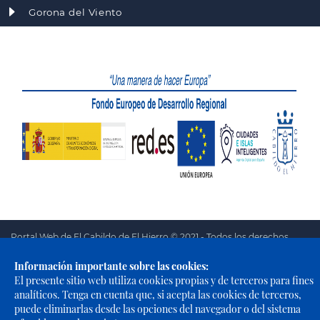
Gorona del Viento
Portal Web de El Cabildo de El Hierro © 2021 - Todos los derechos
reservados |
Política de Privacidad
|
Política de Cookies
|
Aviso
Información importante sobre las cookies:
Legal
|
Accesibilidad
El presente sitio web utiliza cookies propias y de terceros para fines
analíticos. Tenga en cuenta que, si acepta las cookies de terceros,
puede eliminarlas desde las opciones del navegador o del sistema