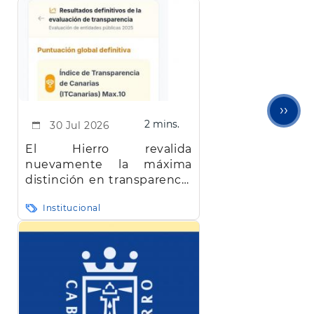
Sigu
››
2 mins.
30 Jul 2026
pági
El Hierro revalida
nuevamente la máxima
distinción en transparencia
en Canarias
Institucional