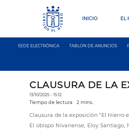
Pasar
al
contenido
Main
INICIO
EL
principal
navigation
SEDE ELECTRÓNICA
TABLON DE ANUNCIOS
Segundo
Menu
CLAUSURA DE LA E
13/10/2025 - 15:12
Tiempo de lectura
2 mins.
Clausura de la exposición “El Hierro 
El obispo Nivariense, Eloy Santiago, 