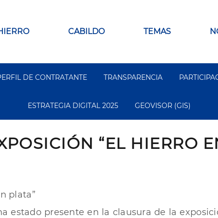
 HIERRO
CABILDO
TEMAS
N
PERFIL DE CONTRATANTE
TRANSPARENCIA
PARTICIPA
ESTRATEGIA DIGITAL 2025
GEOVISOR (GIS)
XPOSICIÓN “EL HIERRO E
en plata”
ha estado presente en la clausura de la exposic