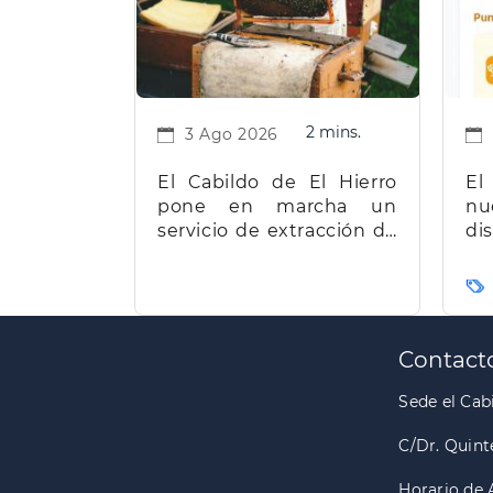
2 mins.
3 Ago 2026
El Cabildo de El Hierro
El
pone en marcha un
nu
servicio de extracción de
d
miel para facilitar el
t
trabajo a los apicultores
Ca
de la isla
Paginación
Contact
Sede el Cabi
C/Dr. Quint
Horario de 