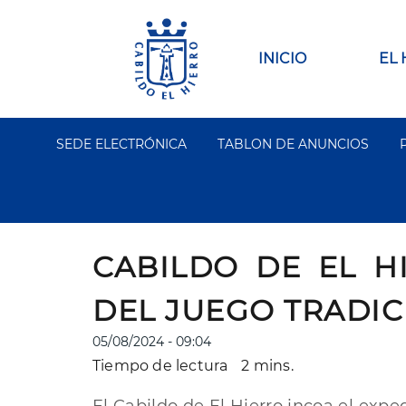
Pasar
al
contenido
Main
INICIO
EL
principal
navigation
SEDE ELECTRÓNICA
TABLON DE ANUNCIOS
Segundo
Menu
CABILDO DE EL H
DEL JUEGO TRADIC
05/08/2024 - 09:04
Tiempo de lectura
2 mins.