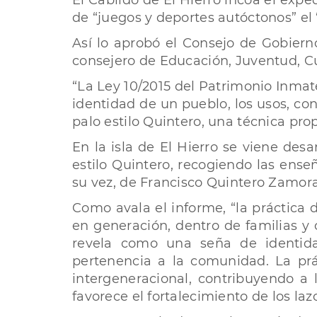
El Cabildo de El Hierro incoa el expe
de “juegos y deportes autóctonos” el 
Así lo aprobó el Consejo de Gobierno
consejero de Educación, Juventud, Cu
“La Ley 10/2015 del Patrimonio Inmat
identidad de un pueblo, los usos, co
palo estilo Quintero, una técnica prop
En la isla de El Hierro se viene de
estilo Quintero, recogiendo las ense
su vez, de Francisco Quintero Zamora 
Como avala el informe, “la práctica 
en generación, dentro de familias y c
revela como una seña de identida
pertenencia a la comunidad. La prá
intergeneracional, contribuyendo a
favorece el fortalecimiento de los la