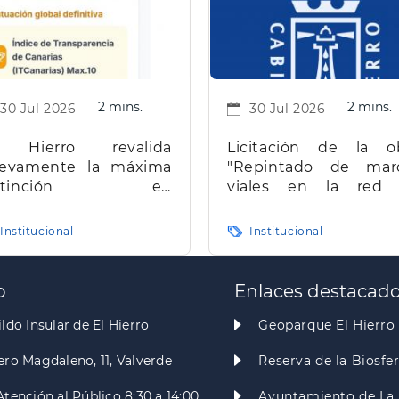
2 mins.
2 mins.
30 Jul 2026
30 Jul 2026
 Hierro revalida
Licitación de la o
evamente la máxima
"Repintado de mar
istinción en
viales en la red
ransparencia en
carreteras de la isla d
narias
Hierro"
Institucional
Institucional
o
Enlaces destacad
ldo Insular de El Hierro
Geoparque El Hierro
ero Magdaleno, 11, Valverde
Reserva de la Biosfe
Atención al Público 8:30 a 14:00
Ayuntamiento de La 