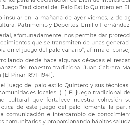
diente para la declaración de Bien de Interés Cult
“Juego Tradicional del Palo Estilo Quintero en El 
 insular en la mañana de ayer viernes, 2 de ag
ltura, Patrimonio y Deportes, Emilio Hernández
erial, afortunadamente, nos permite dar protecci
nocimientos que se transmiten de unas generacio
ia en el juego del palo canario”, afirma el consej
sarrollando desde hace algunas décadas el resca
ñanzas del maestro tradicional Juan Cabrera Mach
(El Pinar 1871-1941).
del juego del palo estilo Quintero y sus técnica
omunidades locales. (…) El juego tradicional de
d cultural que fortalece nuestra cohesión s
ctica de este juego del palo fomenta la parti
 la comunicación e intercambio de conocimien
zos comunitarios y proporcionando hábitos saludab