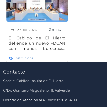
2 mins.
27 Jul 2026
El Cabildo de El Hierro
defiende un nuevo FDCAN
con menos burocracia,
mayor eficiencia y agilidad
Institucional
Paginación
Contacto
Sede el Cabildo Insular de El Hierro
C/Dr. Quintero Magdaleno, 11, Valverde
Horario de Atención al Público 8:30 a 14:00