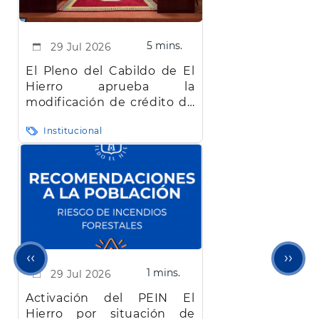
5 mins.
29 Jul 2026
El Pleno del Cabildo de El
Hierro aprueba la
modificación de crédito de
más de 22 millones de
Institucional
euros bloqueada desde
abril
Página
Sigu
‹‹
››
1 mins.
29 Jul 2026
anterior
pági
Activación del PEIN El
Hierro por situación de