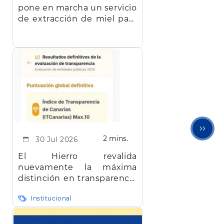
pone en marcha un servicio
de extracción de miel para
facilitar el trabajo a los
apicultores de la isla
Sigu
››
2 mins.
30 Jul 2026
pági
El Hierro revalida
nuevamente la máxima
distinción en transparencia
en Canarias
Institucional