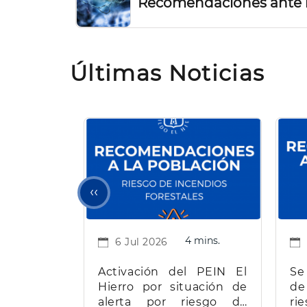
Recomendaciones ante 
Últimas Noticias
Página
‹‹
anterior
4 mins.
6 Jul 2026
Activación del PEIN El
Se
Hierro por situación de
d
alerta por riesgo de
ri