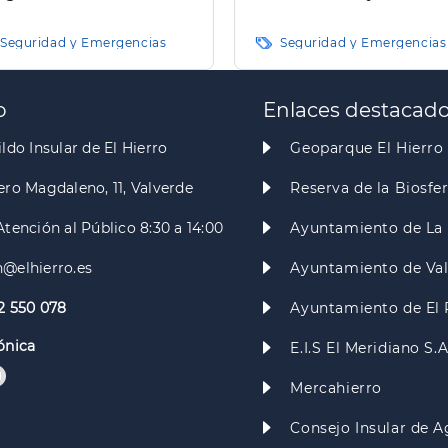
estales
de Incendios Forestal
Seguridad y Emergencias
Seguridad y Emergencias
o
Enlaces destacad
ldo Insular de El Hierro
Geoparque El Hierro
ero Magdaleno, 11, Valverde
Reserva de la Biosfe
Atención al Público 8:30 a 14:00
Ayuntamiento de La 
@elhierro.es
Ayuntamiento de Va
2 550 078
Ayuntamiento de El 
ónica
E.I.S El Meridiano S.
Mercahierro
Consejo Insular de A