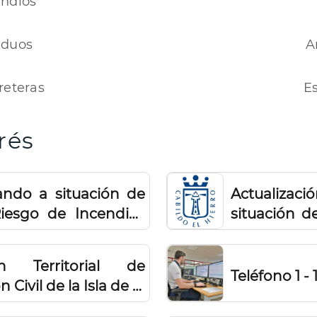
endios
iduos
A
reteras
Es
rés
ando a situación de
Actualiza
esgo de Incendios
situación d
forestales
n Territorial de
Teléfono 1 - 1
Civil de la Isla de El
erta por Riesgo de