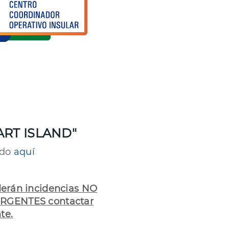
ART ISLAND"
ndo
aquí
derán incidencias NO
URGENTES contactar
te.