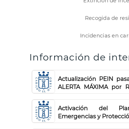
Extinción de inc
Recogida de res
Incidencias en car
Información de inte
Actualización PEIN pas
ALERTA MÁXIMA por Ri
Forestales
Activación del Pla
Emergencias y Protección 
Hierro. Situación Al