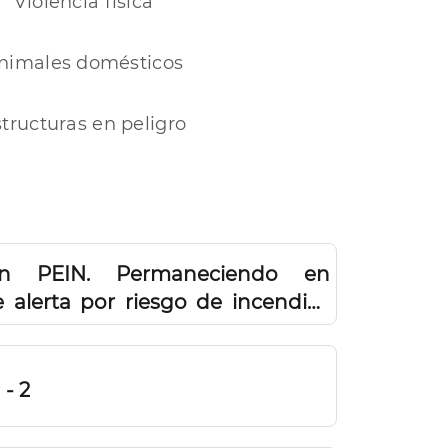
Violencia física
nimales domésticos
tructuras en peligro
ción PEIN. Permaneciendo en
e alerta por riesgo de incendios
 - 2