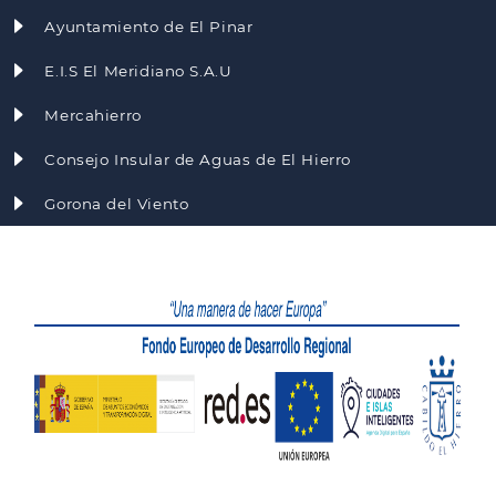
Ayuntamiento de El Pinar
E.I.S El Meridiano S.A.U
Mercahierro
Consejo Insular de Aguas de El Hierro
Gorona del Viento