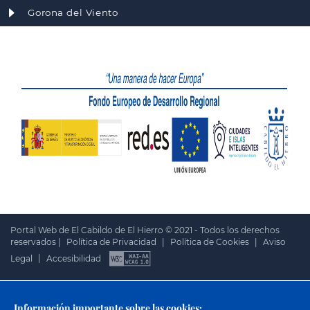
Gorona del Viento
Portal Web de El Cabildo de El Hierro © 2021 - Todos los derechos
reservados |
Política de Privacidad
|
Política de Cookies
|
Aviso
Legal
|
Accesibilidad
Información importante sobre las cookies: