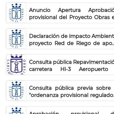
Adaptación, Mejora e Integraci
Anuncio Apertura Aprobaci
de los inmuebles destinados a 
provisional del Proyecto Obras 
sede institucional del Cabildo.
el Camino de Jinama median
rehabilitación y estabilización 
Declaración de impacto Ambient
ladera en tramo afectado
proyecto Red de Riego de apo
san Andres-Isora
Consulta pública Repavimentaci
carretera HI-3 Aeropuerto
Tejeleita y mejoras
Consulta pública previa sobre 
"ordenanza provisional regulado
de establecimientos turístic
alojativos de pequeña dimensi
Aprobación provisional d