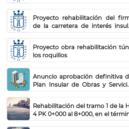
(H1-1-ISORA)
Proyecto rehabilitación del fir
de la carretera de interés insul
HI-6, cruce La Maceta, cruce L
Sargos (P.K. 1 450 AL P.K. 1 900)
Proyecto obra rehabilitación tún
los roquillos
Anuncio aprobación definitiva d
Plan Insular de Obras y Servici
de la isla de El Hierro 2021-2023
Rehabilitación del tramo 1 de la H
4 PK 0+000 al 8+000, en el térmi
municipal de Valverde y El Pinar