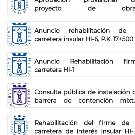
en suelo rústico"
proyecto de obras
Acondicionamiento, mejora
protección del camino de La Peñ
Anuncio rehabilitación de 
carretera insular HI-6, P.K. 17+500 
P.K. 19+600, T.M. La Frontera
Anuncio Rehabilitación fir
carretera HI-1
Consulta pública de instalación 
barrera de contención mixt
metalmadera. Carreteras HI
(Glorieta San Andrés-Frontera)
Rehabilitación del firme de 
HI-2
carretera de interés insular HI-