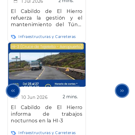
2 mins.
1 Jul 2026
El Cabildo de El Hierro
refuerza la gestión y el
mantenimiento del Túnel
de Los Roquillos con una
Infraestructuras y Carreteras
inversión de 2,6 millones de
euros
Página
Sigu
‹‹
››
2 mins.
10 Jun 2026
anterior
pági
El Cabildo de El Hierro
informa de trabajos
nocturnos en la HI-3
Infraestructuras y Carreteras