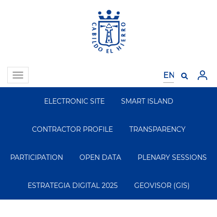
Skip
to
main
content
Toggle
navigation
ELECTRONIC SITE
SMART ISLAND
Segundo
Menu
CONTRACTOR PROFILE
TRANSPARENCY
PARTICIPATION
OPEN DATA
PLENARY SESSIONS
ESTRATEGIA DIGITAL 2025
GEOVISOR (GIS)