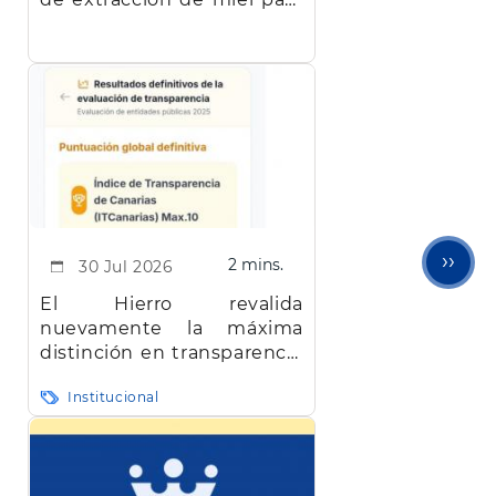
facilitar el trabajo a los
apicultores de la isla
Next
››
2 mins.
30 Jul 2026
pag
El Hierro revalida
nuevamente la máxima
distinción en transparencia
en Canarias
Institucional