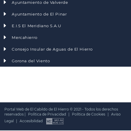
Ayuntamiento de Valverde
Ayuntamiento de El Pinar
E.I.S El Meridiano S.A.U
Mercahierro
Consejo Insular de Aguas de El Hierro
Gorona del Viento
Portal Web de El Cabildo de El Hierro © 2021 - Todos los derechos
reservados |
Política de Privacidad
|
Política de Cookies
|
Aviso
Legal
|
Accesibilidad