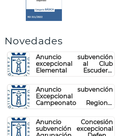
Novedades
Anuncio subvención
excepcional al Club
Elemental Escuderia
Hierro Sur, para la
organización de dos
Anuncio subvención
pruebas automovilísticas,
Excepcional
año 2025
Campeonato Regional
de bádminton, prueba
del circuito Regional
Anuncio Concesión
subvención excepcional
Agrupación Defensa