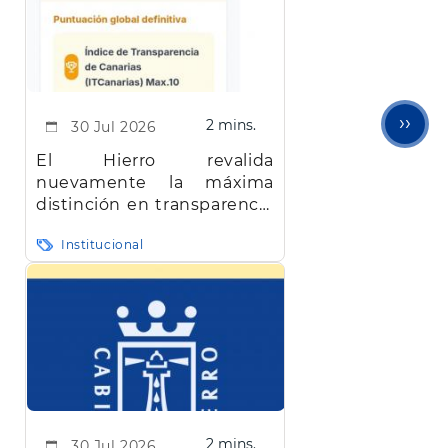
Next
››
2 mins.
30 Jul 2026
pag
El Hierro revalida
nuevamente la máxima
distinción en transparencia
en Canarias
Institucional
2 mins.
30 Jul 2026