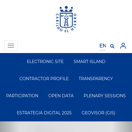
Skip
to
main
content
Toggle
navigation
ELECTRONIC SITE
SMART ISLAND
Segundo
Menu
CONTRACTOR PROFILE
TRANSPARENCY
PARTICIPATION
OPEN DATA
PLENARY SESSIONS
ESTRATEGIA DIGITAL 2025
GEOVISOR (GIS)
Previous
Ne