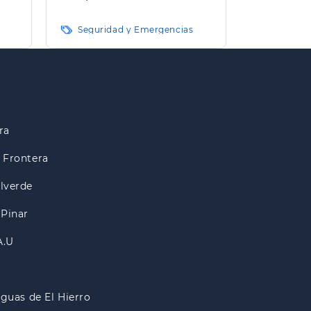
e El
Seguridad y Emergencias
o
ra
 Frontera
lverde
 Pinar
A.U
Aguas de El Hierro