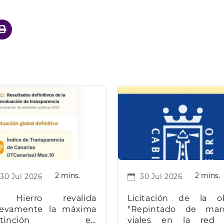
2 mins.
2 mins.
30 Jul 2026
30 Jul 2026
 Hierro revalida
Licitación de la o
evamente la máxima
"Repintado de mar
istinción en
viales en la red