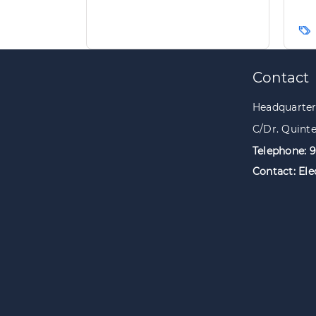
miel para facilitar el
t
trabajo a los apicultores
Ca
de la isla
Pagination
Contact
Headquarters
C/Dr. Quinte
Telephone: 
Contact:
Ele