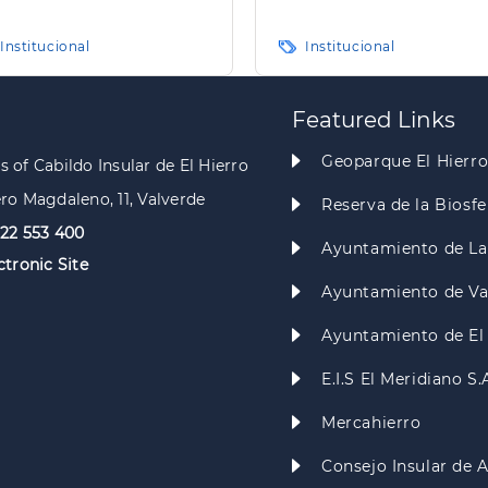
ransparencia en
carreteras de la isla d
narias
Hierro"
Institucional
Institucional
Featured Links
Geoparque El Hierr
 of Cabildo Insular de El Hierro
ro Magdaleno, 11, Valverde
Reserva de la Biosfe
922 553 400
Ayuntamiento de La
ctronic Site
Ayuntamiento de Va
Ayuntamiento de El
E.I.S El Meridiano S.
Mercahierro
Consejo Insular de 