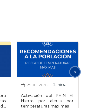
Next
››
page
2 mins.
29 Jul 2026
bra
Activación del PEIN El
cas
Hierro por alerta por
 de
temperaturas máximas