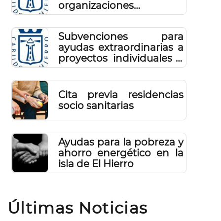
organizaciones y
asociaciones que lleven a
cabo acciones de
Subvenciones para
relevancia social en El
ayudas extraordinarias a
Hierro
proyectos individuales y
colectivos de relevancia
social de agentes
sociales, asociaciones,
Cita previa residencias
empresas y personas
socio sanitarias
físicas.
Ayudas para la pobreza y
ahorro energético en la
isla de El Hierro
Últimas Noticias