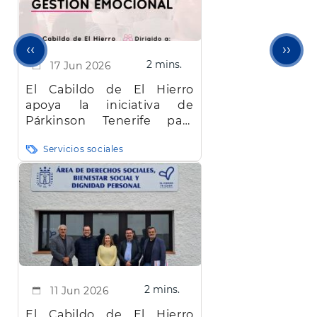
Página
Sigu
‹‹
››
2 mins.
17 Jun 2026
anterior
pági
El Cabildo de El Hierro
apoya la iniciativa de
Párkinson Tenerife para
ofrecer un ciclo de charlas
Servicios sociales
formativas sobre la
enfermedad
2 mins.
11 Jun 2026
El Cabildo de El Hierro